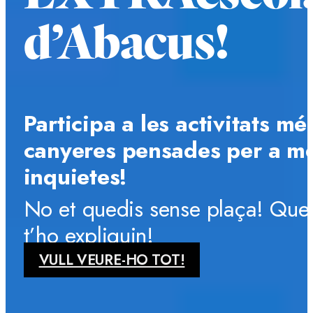
d’Abacus!
Participa a les activitats mé
canyeres pensades per a m
inquietes!
No et quedis sense plaça! Que
t’ho expliquin!
VULL VEURE-HO TOT!