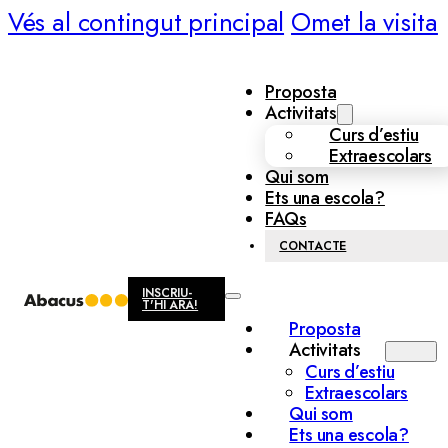
Vés al contingut principal
Omet la visita
Proposta
Activitats
Curs d’estiu
Extraescolars
Qui som
Ets una escola?
FAQs
CONTACTE
INSCRIU-
T'HI ARA!
Proposta
Activitats
Curs d’estiu
Extraescolars
Qui som
Ets una escola?